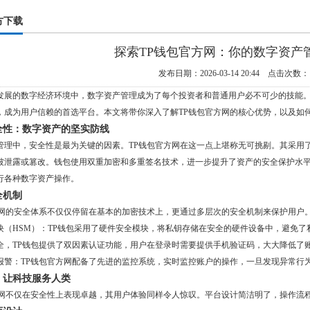
方下载
探索TP钱包官方网：你的数字资产
发布日期：2026-03-14 20:44 点击次数：
发展的数字经济环境中，数字资产管理成为了每个投资者和普通用户必不可少的技能。
，成为用户信赖的首选平台。本文将带你深入了解TP钱包官方网的核心优势，以及如
全性：数字资产的坚实防线
管理中，安全性是最为关键的因素。TP钱包官方网在这一点上堪称无可挑剔。其采用
被泄露或篡改。钱包使用双重加密和多重签名技术，进一步提升了资产的安全保护水平
行各种数字资产操作。
全机制
方网的安全体系不仅仅停留在基本的加密技术上，更通过多层次的安全机制来保护用户
块（HSM）：TP钱包采用了硬件安全模块，将私钥存储在安全的硬件设备中，避免了
全，TP钱包提供了双因素认证功能，用户在登录时需要提供手机验证码，大大降低了
报警：TP钱包官方网配备了先进的监控系统，实时监控账户的操作，一旦发现异常行
：让科技服务人类
方网不仅在安全性上表现卓越，其用户体验同样令人惊叹。平台设计简洁明了，操作流