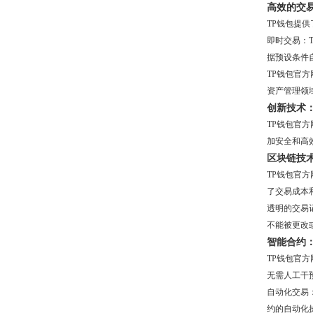
高效的交
TP钱包提
即时交易：
据预设条件
TP钱包官
资产管理领
创新技术
TP钱包官
加安全和高
区块链技
TP钱包官
了交易成本
透明的交易
不能被更改
智能合约
TP钱包官
无需人工干
自动化交易
约的自动化