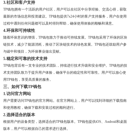
3.社区和客户支持
TP钱包拥有一个活跃的用户社区，用户可以在社区中分享经验、交流心得，获取
最新的市场信息和投资建议。TP钱包提供7x24小时的客户支持服务，用户在使用
过程中遇到任何问题都可以及时得到帮助，确保使用体验的顺畅和满意。
4.环保和可持续性
随着环保意识的增强，TP钱包致力于推动可持续发展。TP钱包采用了环保的区块
链技术，减少了能源消耗，推动了区块链技术的绿色发展。TP钱包还鼓励用户参
与碳中和项目，为环保事业做出贡献。
5.稳定和可靠的技术支持
TP钱包背后有一支专业的技术团队，持续进行技术升级和安全维护。TP钱包的技
术支持团队致力于提升用户体验，确保平台的稳定性和可靠性。用户可以放心使
用TP钱包，享受高质量的服务。
三、如何下载TP钱包
1.访问官方网站
用户需要访问TP钱包的官方网站。在官方网站上，用户可以找到详细的下载指南
和使用教程，确保下载和安装过程的顺利进行。
2.选择适合的版本
根据用户的设备类型，选择适合的TP钱包版本。TP钱包提供iOS、Android和桌面
版本，用户可以根据自己的需求进行选择。