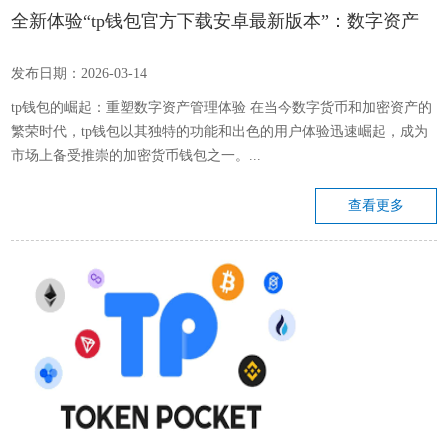
全新体验“tp钱包官方下载安卓最新版本”：数字资产
管理的新标
发布日期：2026-03-14
tp钱包的崛起：重塑数字资产管理体验 在当今数字货币和加密资产的
繁荣时代，tp钱包以其独特的功能和出色的用户体验迅速崛起，成为
市场上备受推崇的加密货币钱包之一。...
查看更多