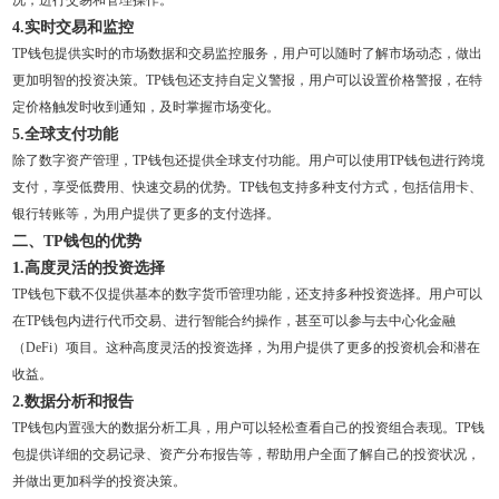
4.实时交易和监控
TP钱包提供实时的市场数据和交易监控服务，用户可以随时了解市场动态，做出
更加明智的投资决策。TP钱包还支持自定义警报，用户可以设置价格警报，在特
定价格触发时收到通知，及时掌握市场变化。
5.全球支付功能
除了数字资产管理，TP钱包还提供全球支付功能。用户可以使用TP钱包进行跨境
支付，享受低费用、快速交易的优势。TP钱包支持多种支付方式，包括信用卡、
银行转账等，为用户提供了更多的支付选择。
二、TP钱包的优势
1.高度灵活的投资选择
TP钱包下载不仅提供基本的数字货币管理功能，还支持多种投资选择。用户可以
在TP钱包内进行代币交易、进行智能合约操作，甚至可以参与去中心化金融
（DeFi）项目。这种高度灵活的投资选择，为用户提供了更多的投资机会和潜在
收益。
2.数据分析和报告
TP钱包内置强大的数据分析工具，用户可以轻松查看自己的投资组合表现。TP钱
包提供详细的交易记录、资产分布报告等，帮助用户全面了解自己的投资状况，
并做出更加科学的投资决策。