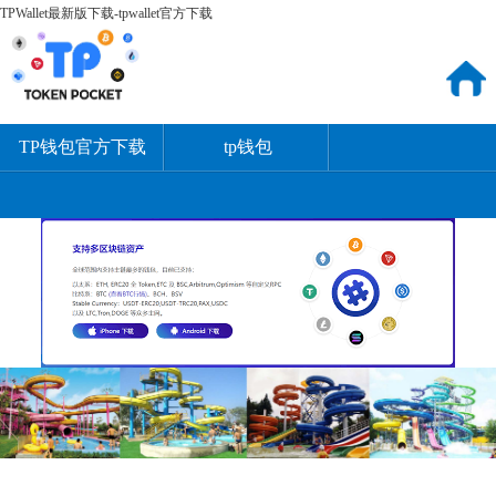
TPWallet最新版下载-tpwallet官方下载
TP钱包官方下载
tp钱包